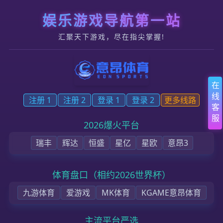
跳转到内容
申请创建意昂3账号
首页
企业背景
新闻资讯
业务范围
加入我们
招贤纳士