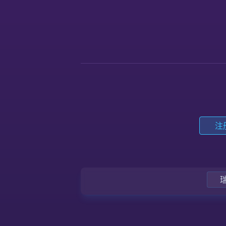
跳转到内容
大众2官方注册服务
首页
企业背景
新闻资讯
业务范围
加入我们
招贤纳士