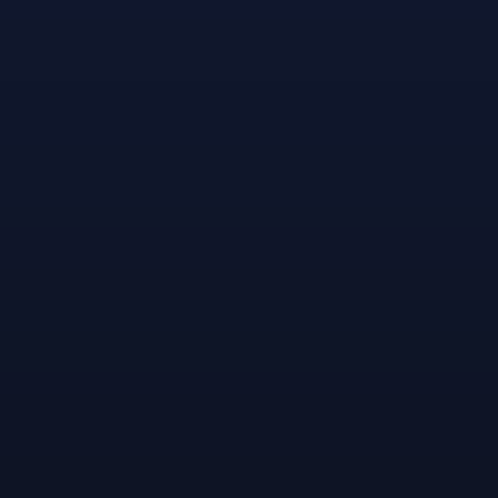
2官方注册服务为用户提供一个多元丰富的精神内容社区。