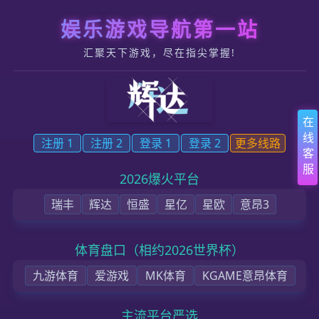
跳转到内容
恒行6 - 恒行6注册 | 恒行6一站式平台_创建ID账号
首页
企业背景
新闻资讯
业务范围
加入我们
招贤纳士