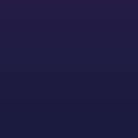
©2019
天美平台官网
进入天美平台官网的首页左上角蓝色字体的“免费”